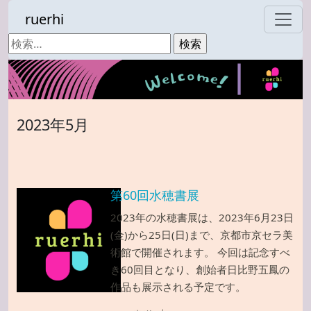
ruerhi
検
索:
2023年5月
第60回水穂書展
2023年の水穂書展は、2023年6月23日
(金)から25日(日)まで、京都市京セラ美
術館で開催されます。 今回は記念すべ
き60回目となり、創始者日比野五鳳の
作品も展示される予定です。