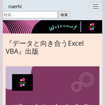
ruerhi
検
索:
『データと向き合うExcel
VBA』出版